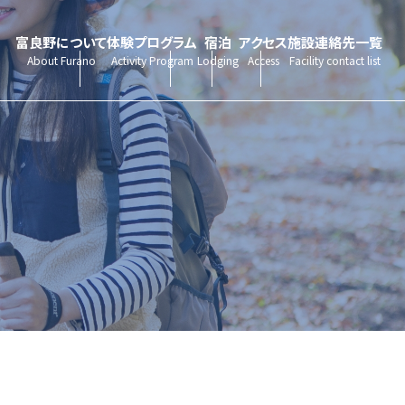
富良野について
体験プログラム
宿泊
アクセス
施設連絡先一覧
About Furano
Activity Program
Lodging
Access
Facility contact list