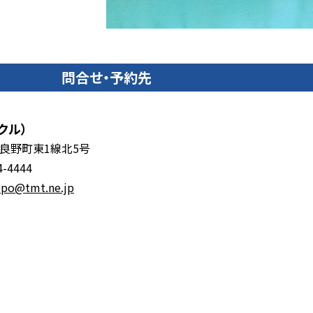
問合せ・予約先
クル）
富良野町東1線北5号
4-4444
opo@tmt.ne.jp